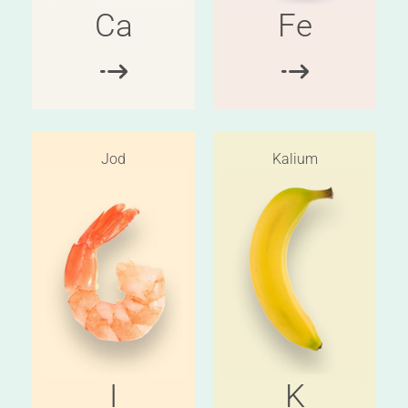
Ca
Fe
Jod
Kalium
I
K