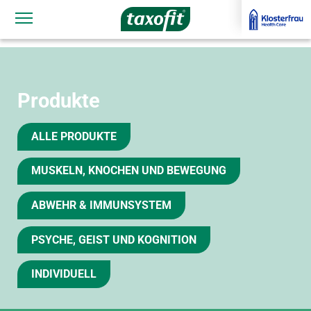
Navigationssichtbarkeit umschalten
Produkte
ALLE PRODUKTE
MUSKELN, KNOCHEN UND BEWEGUNG
ABWEHR & IMMUNSYSTEM
PSYCHE, GEIST UND KOGNITION
INDIVIDUELL