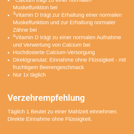
Calcium trägt zu einer normalen
Muskelfunktion bei
3
Vitamin D trägt zur Erhaltung einer normalen
* Sie verlassen jetzt unsere Website. Bitte beachten Sie, dass dieser Link eine
Website öffnet, für deren Inhalt die MCM Klosterfrau Vertriebsgesellschaft mbH nicht
Muskelfunktion und zur Erhaltung normaler
verantwortlich ist und auf die unsere Datenschutzbestimmungen keine Anwendung
Zähne bei
finden.
4
Vitamin D trägt zu einer normalen Aufnahme
und Verwertung von Calcium bei
Hochdosierte Calcium-Versorgung
Direktgranulat: Einnahme ohne Flüssigkeit - mit
fruchtigem Beerengeschmack
Nur 1x täglich
Verzehrempfehlung
Täglich 1 Beutel zu einer Mahlzeit einnehmen.
Direkte Einnahme ohne Flüssigkeit.