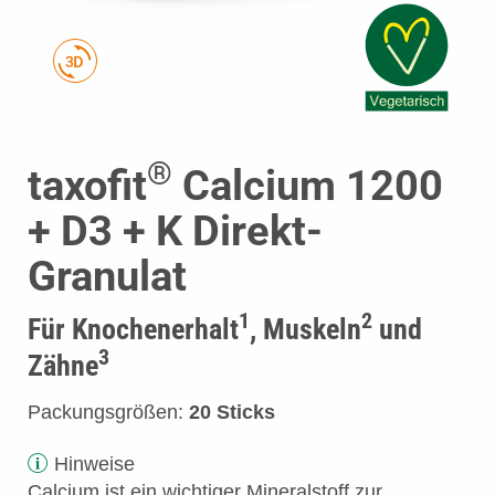
®
taxofit
Calcium 1200
+ D3 + K Direkt-
Granulat
1
2
Für Knochenerhalt
, Muskeln
und
3
Zähne
Packungsgrößen:
20 Sticks
Hinweise
Calcium ist ein wichtiger Mineralstoff zur