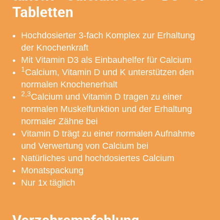
Tabletten
Online-Versandhändler
Hochdosierter 3-fach Komplex zur Erhaltung
der Knochenkraft
Mit Vitamin D3 als Einbauhelfer für Calcium
1
Calcium, Vitamin D und K unterstützen den
* Sie verlassen jetzt unsere Website. Bitte beachten Sie, dass dieser Link eine
normalen Knochenerhalt
Website öffnet, für deren Inhalt die MCM Klosterfrau Vertriebsgesellschaft mbH nicht
verantwortlich ist und auf die unsere Datenschutzbestimmungen keine Anwendung
2,3
Calcium und Vitamin D tragen zu einer
finden.
normalen Muskelfunktion und der Erhaltung
normaler Zähne bei
Vitamin D trägt zu einer normalen Aufnahme
und Verwertung von Calcium bei
Natürliches und hochdosiertes Calcium
Monatspackung
Nur 1x täglich