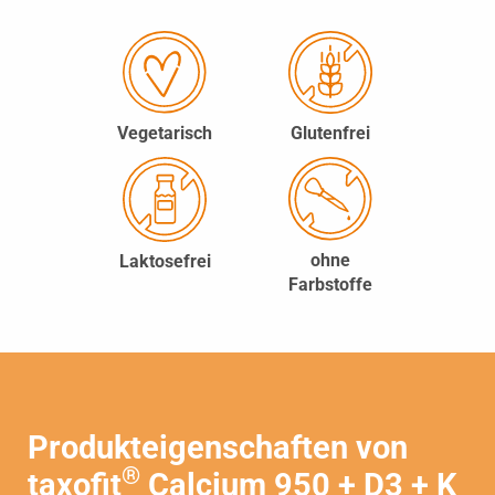
®
taxofit
Calcium 950 + D3 + K
Tabletten
Vegetarisch
Glutenfrei
ohne
Laktosefrei
Farbstoffe
Jetzt eine Drogerie in Ihrer Nähe
aufsuchen
GO
Produkteigenschaften von
®
taxofit
Calcium 950 + D3 + K