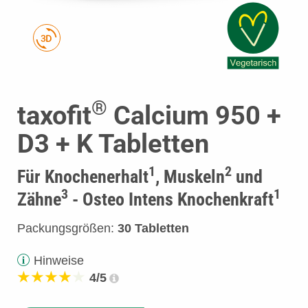
®
taxofit
Calcium 950 +
D3 + K Tabletten
1
2
Für Knochenerhalt
, Muskeln
und
3
1
Zähne
- Osteo Intens Knochenkraft
Packungsgrößen:
30 Tabletten
Hinweise
4/5